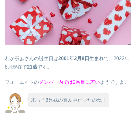
わかゔぁさんの誕生日は
2001年3月8日
生まれで、2022年
8月現在で
21歳
です。
フォーエイトの
メンバー内では2番目に若い
ようですよ。
末っ子3兄妹の真ん中だったのね！