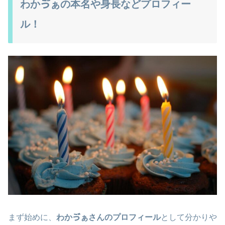
わかゔぁの本名や身長などプロフィー
ル！
まず始めに、
わかゔぁさんのプロフィール
として分かりや