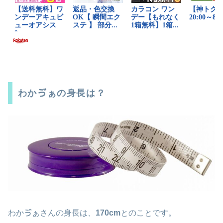
わかゔぁの身長は？
わかゔぁさんの身長は、
170cm
とのことです。