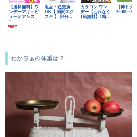
わかゔぁの体重は？