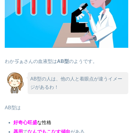
わかゔぁさんの血液型は
AB型
のようです。
AB型の人は、他の人と着眼点が違うイメー
ジがあるわ！
AB型は
好奇心旺盛
な性格
器用
で
なんでもこなす傾向
がある