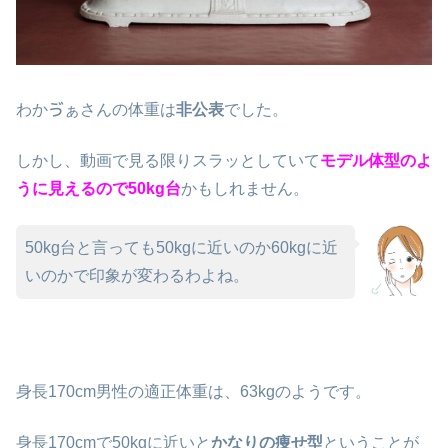
わかゔぁさんの体重は
非公表
でした。
しかし、動画で見る限りスラッとしていて
モデル体型のよ
うに見えるので50kg台
かもしれません。
50kg台と言っても50kgに近いのか60kgに近
いのかで印象が変わるわよね。
身長170cm男性の適正体重は、63kgのようです。
身長170cmで50kgに近いと
かなりの痩せ型
ということが