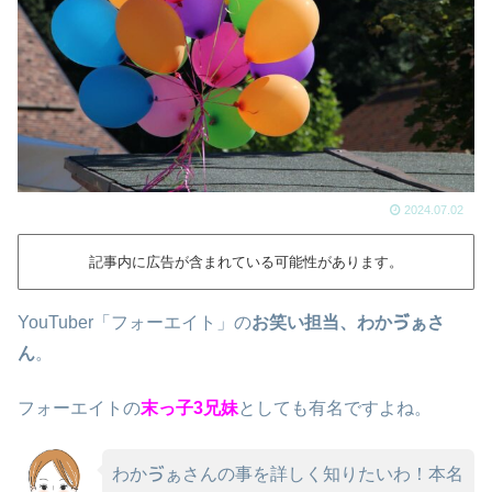
2024.07.02
記事内に広告が含まれている可能性があります。
YouTuber「フォーエイト」の
お笑い担当、わかゔぁさ
ん
。
フォーエイトの
末っ子3兄妹
としても有名ですよね。
わかゔぁさんの事を詳しく知りたいわ！本名