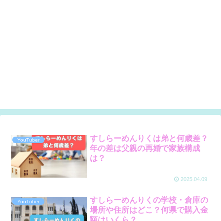
すしらーめんりくは弟と何歳差？
YouTuber
年の差は父親の再婚で家族構成
は？
2025.04.09
すしらーめんりくの学校・倉庫の
YouTuber
場所や住所はどこ？何県で購入金
額はいくら？