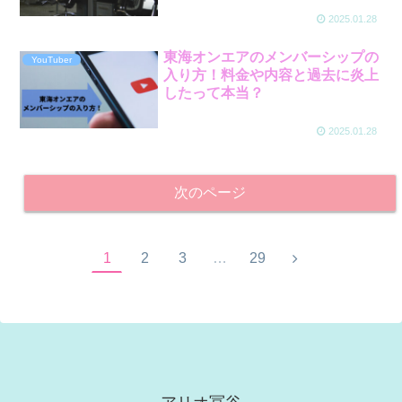
2025.01.28
東海オンエアのメンバーシップの
YouTuber
入り方！料金や内容と過去に炎上
したって本当？
2025.01.28
次のページ
次
1
2
3
…
29
へ