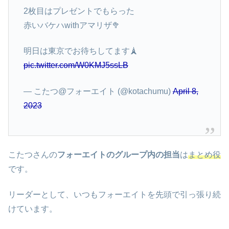
2枚目はプレゼントでもらった
赤いバケハwithアマリザ🥦
明日は東京でお待ちしてます🗼
pic.twitter.com/W0KMJ5ssLB
— こたつ@フォーエイト (@kotachumu)
April 8,
2023
こたつさんの
フォーエイトのグループ内の担当
は
まとめ役
です。
リーダーとして、いつもフォーエイトを先頭で引っ張り続
けています。