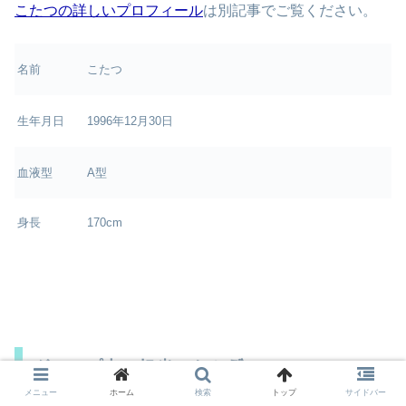
こたつの詳しいプロフィール
は別記事でご覧ください。
名前
こたつ
生年月日
1996年12月30日
血液型
A型
身長
170cm
グループ内の担当：わかゔぁ
メニュー
ホーム
検索
トップ
サイドバー