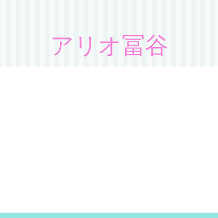
アリオ冨谷