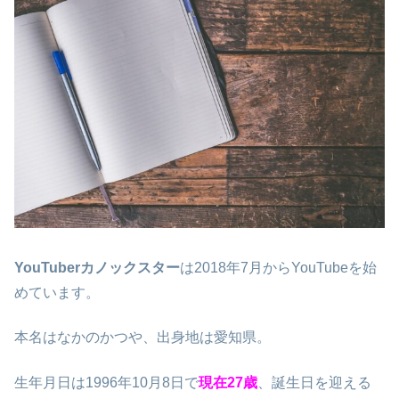
YouTuberカノックスター
は
2018年7月からYouTubeを始
めています。
本名は
なかのかつや、出身地は愛知県。
生年月日は1996年10月8日で
現在27歳
、誕生日を迎える