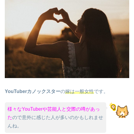
YouTuberカノックスター
の
嫁は一般女性
です。
様々なYouTuberや芸能人と交際の噂があっ
た
ので意外に感じた人が多いのかもしれませ
んね。