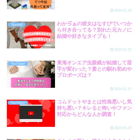
2024.01.23
わかゔぁの彼女はなすびでいつか
Team48
ら付き合ってる？別れた元カノに
結婚や好きなタイプも！
2024.01.23
東海オンエア虫眼鏡が結婚して苗
YouTuber
字が変わった？妻との馴れ初めや
プロポーズは？
2024.01.23
コムドットやまとは性格悪いし気
YouTuber
持ち悪い？キレると怖いやファン
対応からどんな人か調査！
2024.01.23