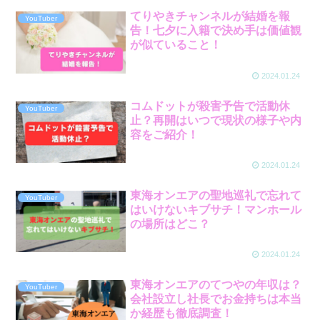
てりやきチャンネルが結婚を報
YouTuber
告！七夕に入籍で決め手は価値観
が似ていること！
2024.01.24
コムドットが殺害予告で活動休
YouTuber
止？再開はいつで現状の様子や内
容をご紹介！
2024.01.24
東海オンエアの聖地巡礼で忘れて
YouTuber
はいけないキブサチ！マンホール
の場所はどこ？
2024.01.24
東海オンエアのてつやの年収は？
YouTuber
会社設立し社長でお金持ちは本当
か経歴も徹底調査！