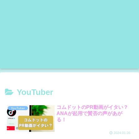
YouTuber
コムドットのPR動画がイタい？
YouTuber
ANAが起用で賛否の声があが
る！
2024.01.26