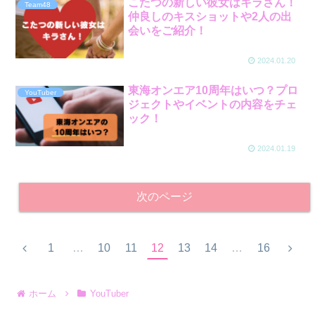
こたつの新しい彼女はキラさん！
Team48
仲良しのキスショットや2人の出
会いをご紹介！
2024.01.20
東海オンエア10周年はいつ？プロ
YouTuber
ジェクトやイベントの内容をチェ
ック！
2024.01.19
次のページ
前
次
1
…
10
11
12
13
14
…
16
へ
へ
ホーム
YouTuber